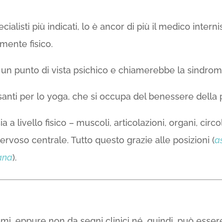
cialisti più indicati, lo è ancor di più il medico inter
mente fisico.
 un punto di vista psichico e chiamerebbe la sindro
ssanti per lo yoga, che si occupa del benessere della
ia a livello fisico – muscoli, articolazioni, organi, cir
rvoso centrale. Tutto questo grazie alle posizioni (
a
ana
).
i, eppure non da segni clinici né, quindi, può ess