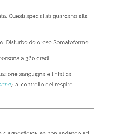
nista. Questi specialisti guardano alla
me: Disturbo doloroso Somatoforme.
 persona a 360 gradi.
colazione sanguigna e linfatica,
sana
), al controllo del respiro
ere diagnosticata, se non andando ad