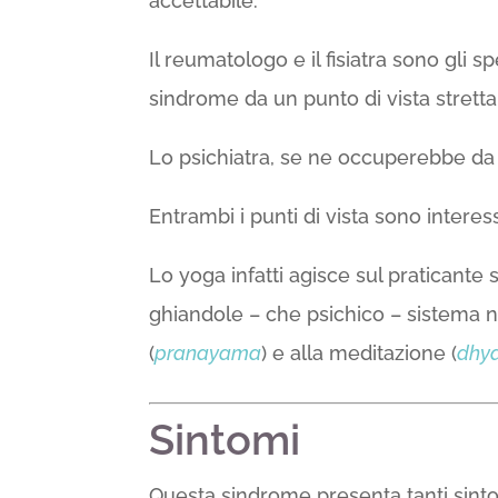
accettabile.
Il reumatologo e il fisiatra sono gli spe
sindrome da un punto di vista stretta
Lo psichiatra, se ne occuperebbe da
Entrambi i punti di vista sono intere
Lo yoga infatti agisce sul praticante s
ghiandole – che psichico – sistema ne
(
pranayama
) e alla meditazione (
dhy
Sintomi
Questa sindrome presenta tanti sintom