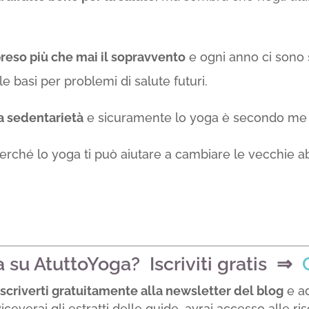
 preso più che mai il sopravvento
e ogni anno ci sono
e basi per problemi di salute futuri.
a sedentarietà
e sicuramente lo yoga è secondo me un
perché lo yoga ti può aiutare a cambiare le vecchie a
a su AtuttoYoga? Iscriviti gratis ⇒
iscriverti gratuitamente alla newsletter del blog
e ad
iceverai gli
estratti delle guide
, avrai
accesso alle ri