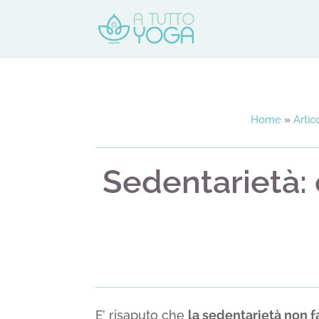
Home
»
Artico
Sedentarietà:
E’ risaputo che
la sedentarietà non f