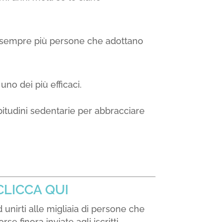
 sempre più persone che adottano
o dei più efficaci.
bitudini sedentarie per abbracciare
CLICCA QUI
 unirti alle migliaia di persone che
sorse
finora inviate agli iscritti,