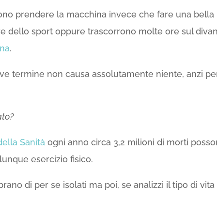
cono prendere la macchina invece che fare una bella 
e dello sport oppure trascorrono molte ore sul divano
ena
.
ve termine non causa assolutamente niente, anzi pens
ato?
ella Sanità
ogni anno circa 3,2 milioni di morti poss
nque esercizio fisico.
rano di per se isolati ma poi, se analizzi il tipo di vi