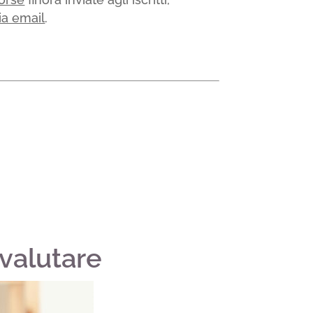
ia email
.
valutare