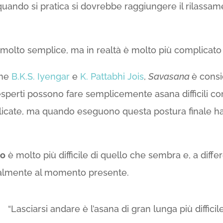
ando si pratica si dovrebbe raggiungere il rilassame
 molto semplice, ma in realtà è molto più complicato 
ome
B.K.S. Iyengar
e
K. Pattabhi Jois
,
Savasana
è consi
esperti possono fare semplicemente asana difficili com
plicate, ma quando eseguono questa postura finale han
to
è molto più difficile di quello che sembra e, a differe
otalmente al momento presente.
“Lasciarsi andare è l’asana di gran lunga più difficil