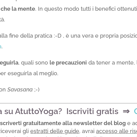
o che la mente
. In questo modo tutti i benefici ottenu
tà.
a fine della pratica :-D , è una vera e propria posizi
a
.
eguirla
, quali sono
le precauzioni
da tener a mente, l
er eseguirla al meglio.
con
Savasana
;-)
a su AtuttoYoga? Iscriviti gratis ⇒
iscriverti gratuitamente alla newsletter del blog
e ad
iceverai gli
estratti delle guide
, avrai
accesso alle ri