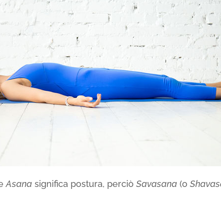
 e
Asana
significa postura, perciò
Savasana
(o
Shavas