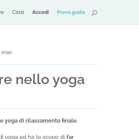
ze
Corsi
Accedi
Prova gratis
o yoga
re nello yoga
ne yoga di rilassamento finale
.
 di yoga ed ha lo scopo di
far