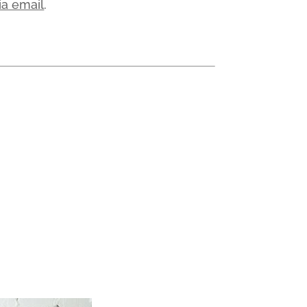
ia email
.