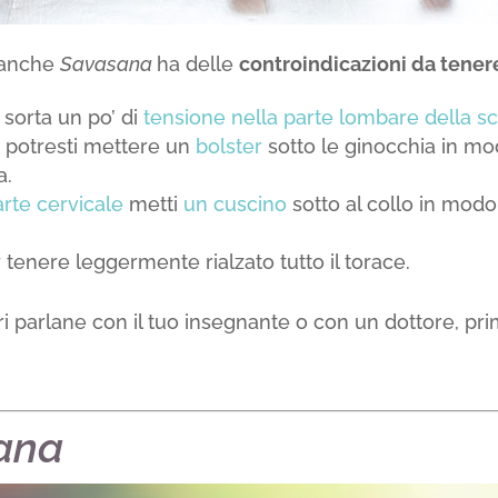
i anche
Savasana
ha delle
controindicazioni da tene
 sorta un po’ di
tensione nella parte lombare della s
 potresti mettere un
bolster
sotto le ginocchia in mo
a.
arte cervicale
metti
un cuscino
sotto al collo in modo
tenere leggermente rialzato tutto il torace.
 parlane con il tuo insegnante o con un dottore, prim
ana