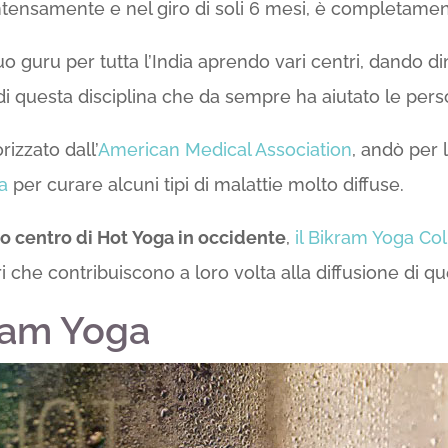
intensamente e nel giro di soli 6 mesi, è completamen
suo guru per tutta l’India aprendo vari centri, dando d
 di questa disciplina che da sempre ha aiutato le per
izzato dall’
American Medical Association
, andò per 
ga
per curare alcuni tipi di malattie molto diffuse.
mo centro di Hot Yoga in occidente
,
il Bikram Yoga Col
i che contribuiscono a loro volta alla diffusione di que
kram Yoga