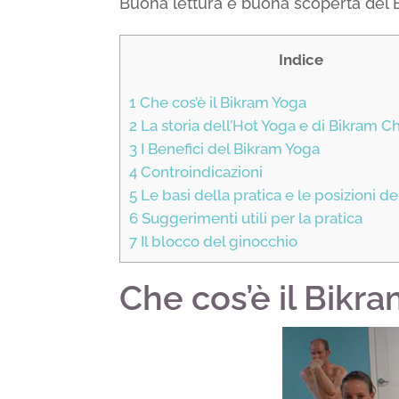
Buona lettura e buona scoperta del 
Indice
1
Che cos’è il Bikram Yoga
2
La storia dell’Hot Yoga e di Bikram 
3
I Benefici del Bikram Yoga
4
Controindicazioni
5
Le basi della pratica e le posizioni de
6
Suggerimenti utili per la pratica
7
Il blocco del ginocchio
Che cos’è il Bikr