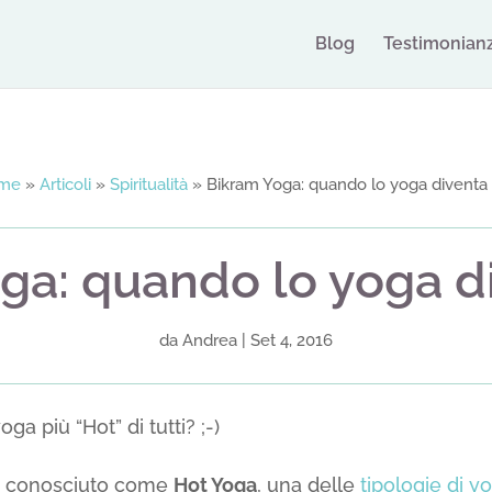
Blog
Testimonian
me
»
Articoli
»
Spiritualità
»
Bikram Yoga: quando lo yoga diventa
ga: quando lo yoga d
da
Andrea
|
Set 4, 2016
oga più “Hot” di tutti? ;-)
 conosciuto come
Hot Yoga
, una delle
tipologie di y