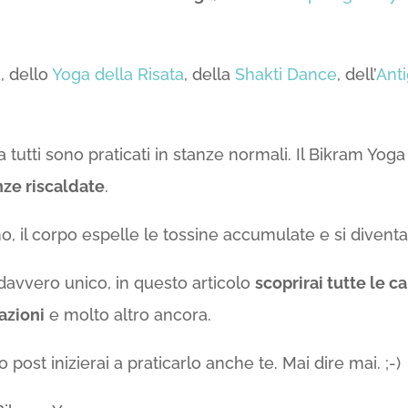
a
, dello
Yoga della Risata
, della
Shakti Dance
, dell’
Anti
a tutti sono praticati in stanze normali. Il Bikram Yog
nze riscaldate
.
o, il corpo espelle le tossine accumulate e si diventa 
davvero unico, in questo articolo
scoprirai tutte le c
azioni
e molto altro ancora.
post inizierai a praticarlo anche te. Mai dire mai. ;-)