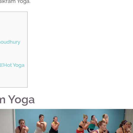
Bikram Yoga.
Choudhury
ll’Hot Yoga
am Yoga