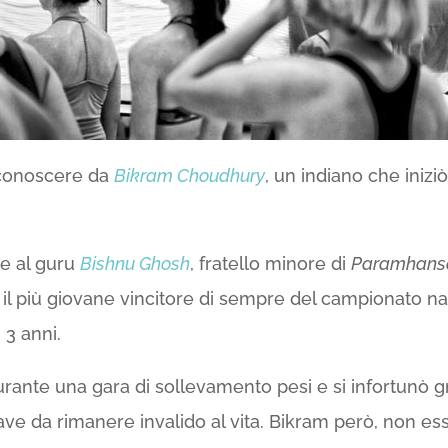
o conoscere da
Bikram Choudhury
, un indiano che iniziò
me al guru
Bishnu Ghosh
, fratello minore di
Paramhans
 il più giovane vincitore di sempre del campionato naz
 3 anni.
urante una gara di sollevamento pesi e si infortunò 
ave da rimanere invalido al vita. Bikram però, non e