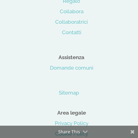
Regalo
Collabora
Collaboratrici
Contatti
Assistenza
Domande comuni
Sitemap
Area legale
Privacy Policy
Share This
Cookie Policy