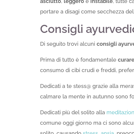
asciutto
,
leggero
e
instabile
, tutte 
portare a disagi come secchezza della
Consigli ayurvedi
Di seguito trovi alcuni
consigli ayurv
Prima di tutto è fondamentale
curare
consumo di cibi crudi e freddi, pref
Dedicati a te stess@ grazie alla mera
calmare la mente in autunno sono fon
Dedicati più del solito alla
meditazio
comune oggi giorno ma ci sono alcuni 
solito, causando
stress
,
ansia
, preoc