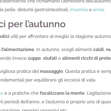
caratteristiche che richiamano l’atmosfera dell’autunn
 pelle, disturbi gastrointestinali,
insonnia
e
ansia
.
ci per l’autunno
edici
utili per affrontare al meglio la stagione autunna
 l’alimentazione
. In autunno, scegli alimenti
caldi
,
nu
erendo invece
zuppe
,
stufati
e
alimenti ricchi di prote
vigliosa pratica del
massaggio
. Questa pratica è semp
damentali per equilibrare gli eccessi di vata.
ne
e a pratiche che
focalizzano la mente
. L’agitazio
periodi dell’anno, e l’autunno è proprio uno di quest
cupazione, pensieri ossessivi etc…