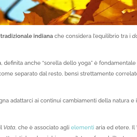
tradizionale indiana
che considera l’equilibrio tra i
d
definita anche “sorella dello yoga” è fondamentale ado
come separato dal resto, bensì strettamente correlato
gna adattarci ai continui cambiamenti della natura e 
il
Vata
, che è associato agli
elementi
aria ed etere. Il