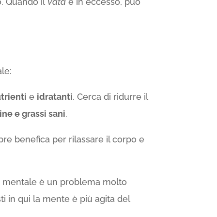
o. Quando il
Vata
è in eccesso, può
le:
trienti
e
idratanti
. Cerca di ridurre il
ine e grassi sani
.
re benefica per rilassare il corpo e
ne mentale è un problema molto
i in qui la mente è più agita del