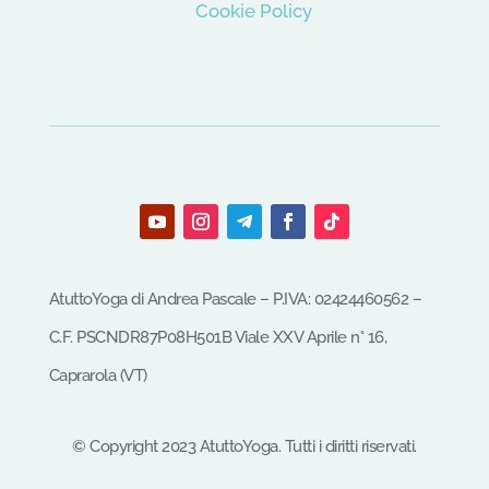
Cookie Policy
AtuttoYoga di Andrea Pascale – P.IVA: 02424460562 –
C.F.
PSCNDR87P08H501B
Viale XXV Aprile n° 16,
Caprarola (VT)
©
Copyright
2023
AtuttoYoga.
Tutti i diritti riservati.