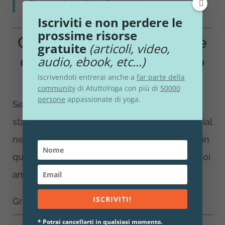
alla
scuola online di AtuttoYoga
.
Iscriviti e non perdere le
prossime risorse
Condividi la tua passione
gratuite
(articoli, video,
e aiutami a diffondere lo
audio, ebook, etc...)
yoga
Iscrivendoti entrerai anche a
far parte della
community
di AtuttoYoga con più di
50000
persone
appassionate di yoga.
Se questo video-articolo ti è piaciuto e ti è
stato utile, ti invito a condividerlo nel tuo social
network preferito tramite i pulsanti appositi, in
questo modo lo potranno leggere anche i tuoi
amici e sarà utile anche a loro.
ISCRIVITI!
Grazie e namaste!
* Potrai cancellarti in qualsiasi momento.