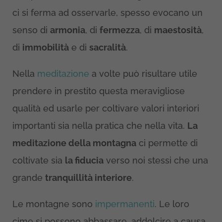
ci si ferma ad osservarle, spesso evocano un
senso di
armonia
, di
fermezza
, di
maestosità
,
di
immobilità
e di
sacralità
.
Nella
meditazione
a volte può risultare utile
prendere in prestito questa meravigliose
qualità ed usarle per coltivare valori interiori
importanti sia nella pratica che nella vita.
La
meditazione della montagna
ci permette di
coltivate sia
la fiducia
verso noi stessi che una
grande
tranquillità interiore
.
Le montagne sono
impermanenti
. Le loro
cime si possono abbassare, addolcire a causa