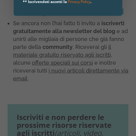
Prima volta su AtuttoYoga?
** Iscrivendoti accetti la
Privacy Policy
.
Iscrivit gratis ⇒
CLICCA QUI
Se ancora non l’hai fatto ti invito a
iscriverti
gratuitamente alla newsletter del blog
e ad
unirti alle migliaia di persone che già fanno
parte della
community
. Riceverai gli
il
materiale gratuito riservato agli iscritti
,
alcune
offerte speciali sui corsi
e inoltre
riceverai tutti
i nuovi articoli direttamente via
email
.
Iscriviti e non perdere le
prossime risorse riservate
agli iscritti
(articoli, video,