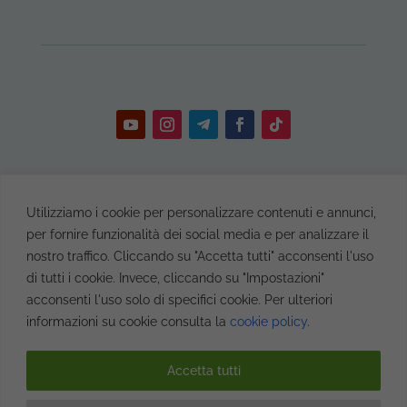
AtuttoYoga di Andrea Pascale – P.IVA: 02424460562 –
Utilizziamo i cookie per personalizzare contenuti e annunci,
C.F.
PSCNDR87P08H501B
Viale XXV Aprile n° 16,
per fornire funzionalità dei social media e per analizzare il
Caprarola (VT)
nostro traffico. Cliccando su "Accetta tutti" acconsenti l'uso
di tutti i cookie. Invece, cliccando su "Impostazioni"
acconsenti l'uso solo di specifici cookie. Per ulteriori
©
Copyright
2023
AtuttoYoga.
Tutti i diritti riservati.
informazioni su cookie consulta la
cookie policy
.
Accetta tutti