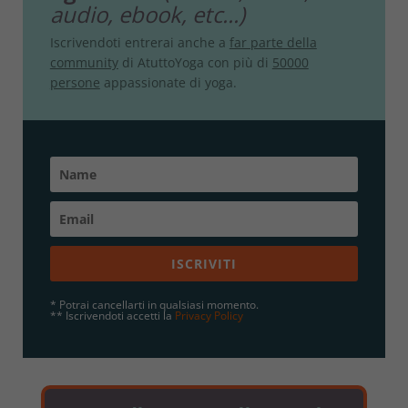
audio, ebook, etc...)
Iscrivendoti entrerai anche a
far parte della
community
di AtuttoYoga con più di
50000
persone
appassionate di yoga.
ISCRIVITI
* Potrai cancellarti in qualsiasi momento.
** Iscrivendoti accetti la
Privacy Policy