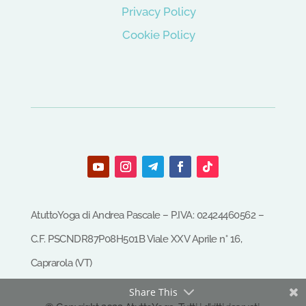
Privacy Policy
Cookie Policy
AtuttoYoga di Andrea Pascale – P.IVA: 02424460562 –
C.F.
PSCNDR87P08H501B
Viale XXV Aprile n° 16,
Caprarola (VT)
Share This