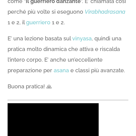
come “
il guerriero danzante
“. E’ chiamata così
perché più volte si eseguono
Virabhadrasana
1 e 2, il
guerriero
1 e 2.
E’ una lezione basata sul
vinyasa
, quindi una
pratica molto dinamica che attiva e riscalda
l’intero corpo. E’ anche un’eccellente
preparazione per
asana
e classi più avanzate.
Buona pratica! 🙏