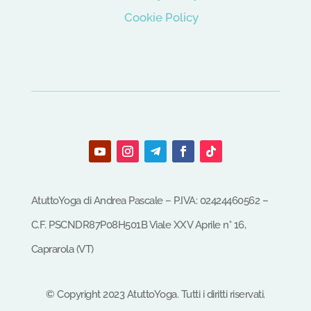
Cookie Policy
AtuttoYoga di Andrea Pascale – P.IVA: 02424460562 –
C.F.
PSCNDR87P08H501B
Viale XXV Aprile n° 16,
Caprarola (VT)
©
Copyright
2023
AtuttoYoga.
Tutti i diritti riservati.