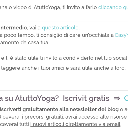
anale video di AtuttoYoga, ti invito a farlo
cliccando q
o intermedio
, vai a
questo articol
o
.
da poco tempo, ti consiglio di dare un’occhiata a
Easy
damente da casa tua.
e ti è stato utile ti invito a condividerlo nel tuo socia
leggere anche i tuoi amici e sarà utile anche a loro.
a su AtuttoYoga? Iscrivit gratis ⇒
iscriverti gratuitamente alla newsletter del blog
e a
 Riceverai i
precorsi gratuiti
, avrai
accesso alle risorse
iceverai tutti
i nuovi articoli direttamente via email
.