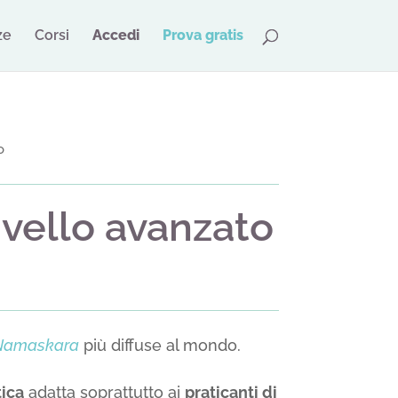
ze
Corsi
Accedi
Prova gratis
o
livello avanzato
 Namaskara
più diffuse al mondo.
tica
adatta soprattutto ai
praticanti di