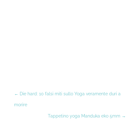
←
Die hard: 10 falsi miti sullo Yoga veramente duri a
morire
Tappetino yoga Manduka eko 5mm
→