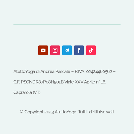
AtuttoYoga di Andrea Pascale – P.IVA: 02424460562 –
C.F.
PSCNDR87P08H501B
Viale XXV Aprile n° 16,
Caprarola (VT)
©
Copyright
2023
AtuttoYoga.
Tutti i diritti riservati.