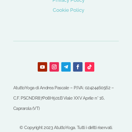
Cookie Policy
AtuttoYoga di Andrea Pascale – P.IVA: 02424460562 –
C.F.
PSCNDR87P08H501B
Viale XXV Aprile n° 16,
Caprarola (VT)
©
Copyright
2023
AtuttoYoga.
Tutti i diritti riservati.